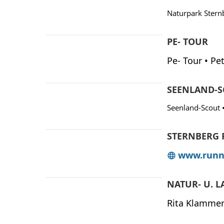
Naturpark Stern
PE- TOUR
Pe- Tour • Pe
SEENLAND-
Seenland-Scout •
STERNBERG 
www.runni
NATUR- U. 
Rita Klammer 