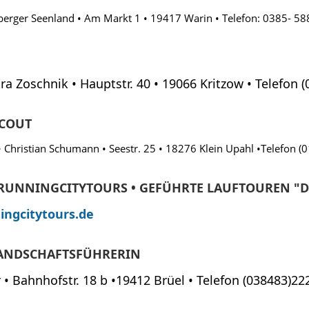
berger Seenland • Am Markt 1 • 19417 Warin • Telefon: 0385- 58
tra Zoschnik • Hauptstr. 40 • 19066 Kritzow • Telefon 
SCOUT
 Christian Schumann • Seestr. 25 • 18276 Klein Upahl •Telefon (
RUNNINGCITYTOURS • GEFÜHRTE LAUFTOUREN "D
ngcitytours.de
LANDSCHAFTSFÜHRERIN
• Bahnhofstr. 18 b •19412 Brüel • Telefon (038483)22