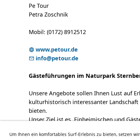
Pe Tour
Petra Zoschnik
Mobil: (0172) 8912512
www.petour.de
info@petour.de
Gästeführungen im Naturpark Sternbe
Unsere Angebote sollen Ihnen Lust auf E
kulturhistorisch interessanter Landschaf
bieten.
Unser Ziel ist es, Einheimischen und Gä
Naturerlebnisse in Mecklenburg zu ermögl
Um Ihnen ein komfortables Surf-Erlebnis zu bieten, setzen wir
zum Entdecken, sei es zu Fuß, per Rad, K