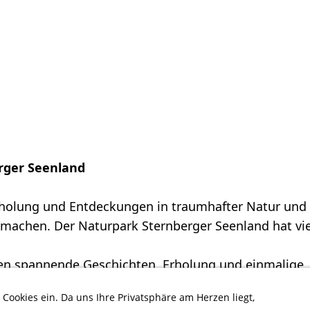
rger Seenland
rholung und Entdeckungen in traumhafter Natur und
t machen. Der Naturpark Sternberger Seenland hat vie
sten spannende Geschichten, Erholung und einmalige
ichen. Landschaft und Geschichte des Landes bieten
 Cookies ein. Da uns Ihre Privatsphäre am Herzen liegt,
utsche oder Kanu.