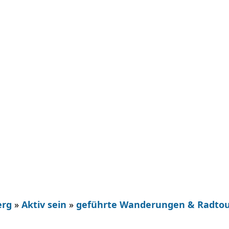
erg
»
Aktiv sein
»
geführte Wanderungen & Radto