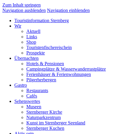
Zum Inhalt springen
Navigation ausblenden
Navigation einblenden
Touristinformation Sternberg
Wir
Aktuell
Links
Shop
Touristenfischereischein
Prospekte
Übernachten
Hotels & Pensionen
Campingplätze & Wasserwanderrastplätze
Ferienhäuser & Ferienwohnungen
Pilgerherbergen
Gastro
Restaurants
Cafés
Sehenswertes
Museen
Sternberger Kirche
Naturparkzentrum
Kunst im Sternberger Seenland
Sternberger Kuchen
Aktiv sein