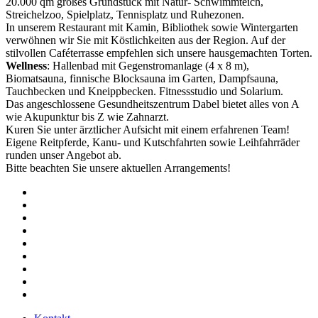
20.000 qm großes Grundstück mit Natur- Schwimmteich,
Streichelzoo, Spielplatz, Tennisplatz und Ruhezonen.
In unserem Restaurant mit Kamin, Bibliothek sowie Wintergarten
verwöhnen wir Sie mit Köstlichkeiten aus der Region. Auf der
stilvollen Caféterrasse empfehlen sich unsere hausgemachten Torten.
Wellness
: Hallenbad mit Gegenstromanlage (4 x 8 m),
Biomatsauna, finnische Blocksauna im Garten, Dampfsauna,
Tauchbecken und Kneippbecken. Fitnessstudio und Solarium.
Das angeschlossene Gesundheitszentrum Dabel bietet alles von A
wie Akupunktur bis Z wie Zahnarzt.
Kuren Sie unter ärztlicher Aufsicht mit einem erfahrenen Team!
Eigene Reitpferde, Kanu- und Kutschfahrten sowie Leihfahrräder
runden unser Angebot ab.
Bitte beachten Sie unsere aktuellen Arrangements!